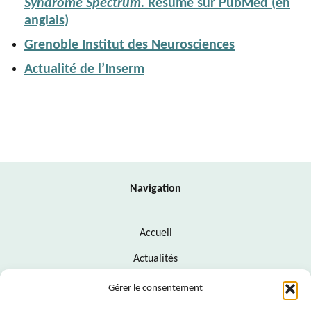
Syndrome Spectrum.
Résumé sur PubMed (en
anglais)
Grenoble Institut des Neurosciences
Actualité de l’Inserm
Navigation
Accueil
Actualités
Contact
Gérer le consentement
Politique de cookies (UE)