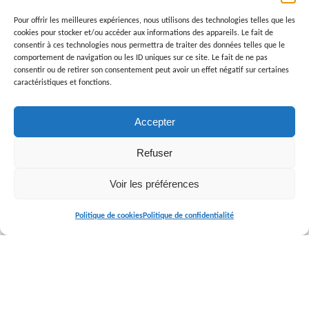
À retenir
Pour offrir les meilleures expériences, nous utilisons des technologies telles que les
cookies pour stocker et/ou accéder aux informations des appareils. Le fait de
consentir à ces technologies nous permettra de traiter des données telles que le
Un homme n’est pas transmetteur à sa
comportement de navigation ou les ID uniques sur ce site. Le fait de ne pas
consentir ou de retirer son consentement peut avoir un effet négatif sur certaines
descendance d’une mutation de l’ADN
caractéristiques et fonctions.
mitochondrial. Seule une femme pourra
éventuellement la transmettre.
Accepter
Refuser
Une consultation pour un conseil génétique aide
à préciser le risque de transmission de la
Voir les préférences
mutation génétique aux futurs enfants d’une
personne qui est porteuse.
Politique de cookies
Politique de confidentialité
EN SAVOIR + SUR LE CONSEIL GÉNÉTIQUE