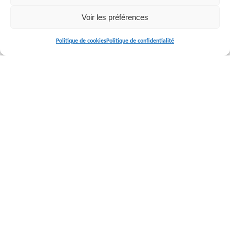
Voir les préférences
Politique de cookies
Politique de confidentialité
Navigation
Accueil
Actualités
Contact
Politique de cookies (UE)
Politique de confidentialité
Mentions légales